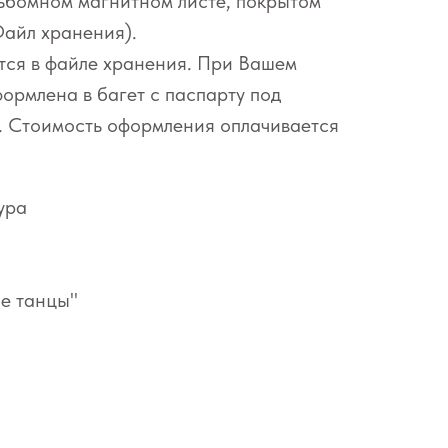
льбомном магнитном листе, покрытом
Файл хранения).
тся в файле хранения. При Вашем
ормлена в багет с паспарту под
. Стоимость оформления оплачивается
ура
ые танцы"