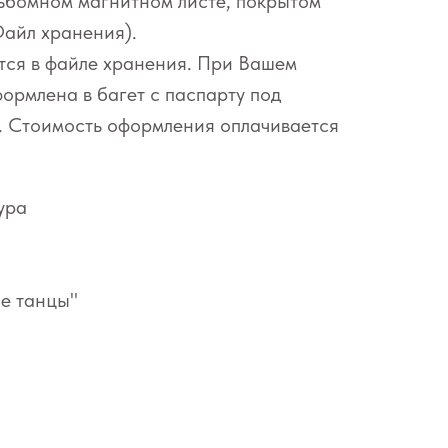
льбомном магнитном листе, покрытом
Файл хранения).
тся в файле хранения. При Вашем
ормлена в багет с паспарту под
. Стоимость оформления оплачивается
ура
ые танцы"